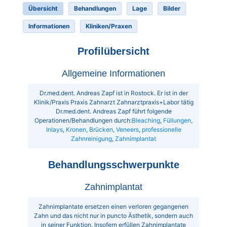
Übersicht
Behandlungen
Lage
Bilder
Informationen
Kliniken/Praxen
Profilübersicht
Allgemeine Informationen
Dr.med.dent. Andreas Zapf ist in Rostock. Er ist in der
Klinik/Praxis Praxis Zahnarzt Zahnarztpraxis+Labor tätig
Dr.med.dent. Andreas Zapf führt folgende
Operationen/Behandlungen durch:
Bleaching
,
Füllungen,
Inlays
,
Kronen, Brücken, Veneers
,
professionelle
Zahnreinigung
,
Zahnimplantat
Behandlungsschwerpunkte
Zahnimplantat
Zahnimplantate ersetzen einen verloren gegangenen
Zahn und das nicht nur in puncto Ästhetik, sondern auch
in seiner Funktion. Insofern erfüllen Zahnimplantate