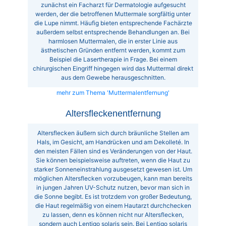
zunächst ein Facharzt für Dermatologie aufgesucht
werden, der die betroffenen Muttermale sorgfältig unter
die Lupe nimmt. Häufig bieten entsprechende Fachärzte
außerdem selbst entsprechende Behandlungen an. Bei
harmlosen Muttermalen, die in erster Linie aus
ästhetischen Gründen entfernt werden, kommt zum
Beispiel die Lasertherapie in Frage. Bei einem
chirurgischen Eingriff hingegen wird das Muttermal direkt
aus dem Gewebe herausgeschnitten.
mehr zum Thema 'Muttermalentfernung'
Altersfleckenentfernung
Altersflecken äußern sich durch bräunliche Stellen am
Hals, im Gesicht, am Handrücken und am Dekolleté. In
den meisten Fällen sind es Veränderungen von der Haut.
Sie können beispielsweise auftreten, wenn die Haut zu
starker Sonneneinstrahlung ausgesetzt gewesen ist. Um
möglichen Altersflecken vorzubeugen, kann man bereits
in jungen Jahren UV-Schutz nutzen, bevor man sich in
die Sonne begibt. Es ist trotzdem von großer Bedeutung,
die Haut regelmäßig von einem Hautarzt durchchecken
zu lassen, denn es können nicht nur Altersflecken,
sondern auch Lentigo solaris sein. Bei Lentigo solaris