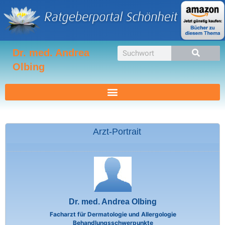
Zum
Inhalt
springen
Suche
Dr. med. Andrea
Olbing
Arzt-Portrait
Dr. med. Andrea Olbing
Facharzt für Dermatologie und Allergologie
Behandlungsschwerpunkte