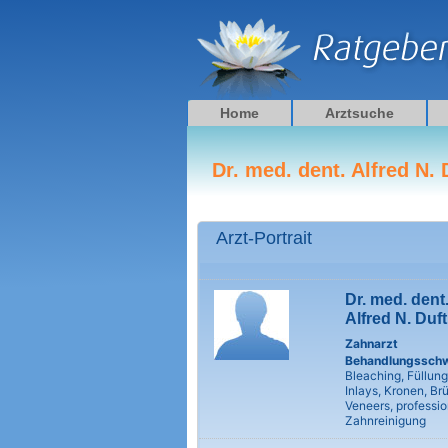
Zum
Inhalt
springen
Home
Arztsuche
Dr. med. dent. Alfred N. 
Arzt-Portrait
Dr. med. dent
Alfred N. Duft
Zahnarzt
Behandlungssch
Bleaching, Füllung
Inlays, Kronen, Br
Veneers, professio
Zahnreinigung