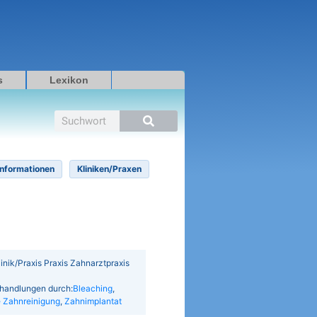
s
Lexikon
Suche
Informationen
Kliniken/Praxen
Klinik/Praxis Praxis Zahnarztpraxis
Behandlungen durch:
Bleaching
,
e Zahnreinigung
,
Zahnimplantat