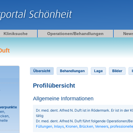
Kliniksuche
Operationen/Behandlungen
New
Duft
Übersicht
Behandlungen
Lage
Bilder
Profilübersicht
.
Allgemeine Informationen
werpunkte
Dr. med. dent. Alfred N. Duft ist in Rödermark. Er ist in der 
en,
tätig
ücken,
nelle
Dr. med. dent. Alfred N. Duft führt folgende Operationen/
Füllungen, Inlays
,
Kronen, Brücken, Veneers
,
professionell