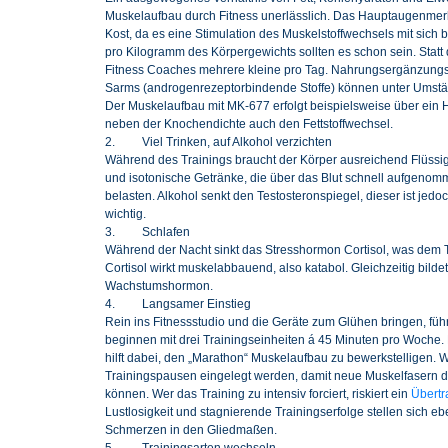
Muskelaufbau durch Fitness unerlässlich. Das Hauptaugenmerk 
Kost, da es eine Stimulation des Muskelstoffwechsels mit sich bri
pro Kilogramm des Körpergewichts sollten es schon sein. Statt
Fitness Coaches mehrere kleine pro Tag. Nahrungsergänzungsm
Sarms (androgenrezeptorbindende Stoffe) können unter Umstän
Der
Muskelaufbau mit MK-677
erfolgt beispielsweise über ei
neben der Knochendichte auch den Fettstoffwechsel.
2. Viel Trinken, auf Alkohol verzichten
Während des Trainings braucht der Körper ausreichend Flüssi
und isotonische Getränke, die über das Blut schnell aufgen
belasten. Alkohol senkt den Testosteronspiegel, dieser ist je
wichtig.
3. Schlafen
Während der Nacht sinkt das Stresshormon Cortisol, was dem
Cortisol wirkt muskelabbauend, also katabol. Gleichzeitig bilde
Wachstumshormon.
4. Langsamer Einstieg
Rein ins Fitnessstudio und die Geräte zum Glühen bringen, führt 
beginnen mit drei Trainingseinheiten á 45 Minuten pro Woche. 
hilft dabei, den „Marathon“ Muskelaufbau zu bewerkstelligen. 
Trainingspausen eingelegt werden, damit neue Muskelfasern d
können. Wer das Training zu intensiv forciert, riskiert ein
Übertr
Lustlosigkeit und stagnierende Trainingserfolge stellen sich eb
Schmerzen in den Gliedmaßen.
5. Trainingsarten wechseln