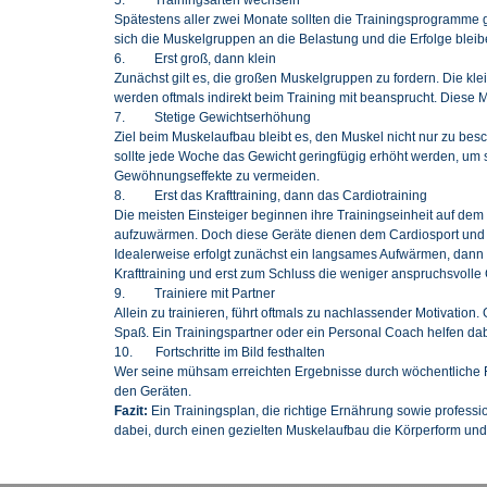
Spätestens aller zwei Monate sollten die Trainingsprogramm
sich die Muskelgruppen an die Belastung und die Erfolge bleib
6. Erst groß, dann klein
Zunächst gilt es, die großen Muskelgruppen zu fordern. Die kl
werden oftmals indirekt beim Training mit beansprucht. Diese
7. Stetige Gewichtserhöhung
Ziel beim Muskelaufbau bleibt es, den Muskel nicht nur zu besc
sollte jede Woche das Gewicht geringfügig erhöht werden, um s
Gewöhnungseffekte zu vermeiden.
8. Erst das Krafttraining, dann das Cardiotraining
Die meisten Einsteiger beginnen ihre Trainingseinheit auf dem
aufzuwärmen. Doch diese Geräte dienen dem Cardiosport und 
Idealerweise erfolgt zunächst ein langsames Aufwärmen, da
Krafttraining und erst zum Schluss die weniger anspruchsvolle 
9. Trainiere mit Partner
Allein zu trainieren, führt oftmals zu nachlassender Motivatio
Spaß. Ein Trainingspartner oder ein Personal Coach helfen dab
10. Fortschritte im Bild festhalten
Wer seine mühsam erreichten Ergebnisse durch wöchentliche Fot
den Geräten.
Fazit:
Ein Trainingsplan, die richtige Ernährung sowie professi
dabei, durch einen gezielten Muskelaufbau die Körperform und