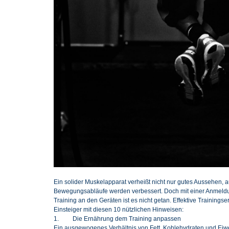
Ein solider Muskelapparat verheißt nicht nur gutes Aussehen, 
Bewegungsabläufe werden verbessert. Doch mit einer Anmeldu
Training an den Geräten ist es nicht getan. Effektive Training
Einsteiger mit diesen 10 nützlichen Hinweisen:
1. Die Ernährung dem Training anpassen
Ein ausgewogenes Verhältnis von Fett, Kohlehydraten und Eiwe