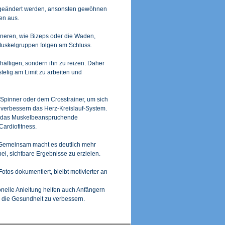
e geändert werden, ansonsten gewöhnen
en aus.
eineren, wie Bizeps oder die Waden,
 Muskelgruppen folgen am Schluss.
häftigen, sondern ihn zu reizen. Daher
tetig am Limit zu arbeiten und
 Spinner oder dem Crosstrainer, um sich
verbessern das Herz-Kreislauf-System.
nn das Muskelbeanspruchende
Cardiofitness.
n. Gemeinsam macht es deutlich mehr
ei, sichtbare Ergebnisse zu erzielen.
os dokumentiert, bleibt motivierter an
onelle Anleitung helfen auch Anfängern
 die Gesundheit zu verbessern.