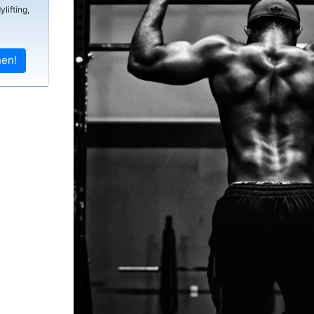
lifting,
hen!