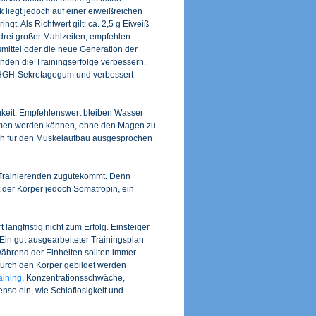
liegt jedoch auf einer eiweißreichen
ngt. Als Richtwert gilt: ca. 2,5 g Eiweiß
 drei großer Mahlzeiten, empfehlen
ittel oder die neue Generation der
den die Trainingserfolge verbessern.
n HGH-Sekretagogum und verbessert
gkeit. Empfehlenswert bleiben Wasser
ommen werden können, ohne den Magen zu
doch für den Muskelaufbau ausgesprochen
 Trainierenden zugutekommt. Denn
t der Körper jedoch Somatropin, ein
langfristig nicht zum Erfolg. Einsteiger
Ein gut ausgearbeiteter Trainingsplan
Während der Einheiten sollten immer
urch den Körper gebildet werden
aining
. Konzentrationsschwäche,
enso ein, wie Schlaflosigkeit und