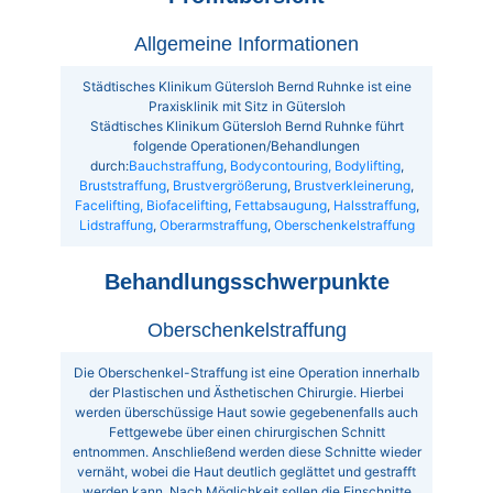
Allgemeine Informationen
Städtisches Klinikum Gütersloh Bernd Ruhnke ist eine
Praxisklinik mit Sitz in Gütersloh
Städtisches Klinikum Gütersloh Bernd Ruhnke führt
folgende Operationen/Behandlungen
durch:
Bauchstraffung
,
Bodycontouring, Bodylifting
,
Bruststraffung
,
Brustvergrößerung
,
Brustverkleinerung
,
Facelifting, Biofacelifting
,
Fettabsaugung
,
Halsstraffung
,
Lidstraffung
,
Oberarmstraffung
,
Oberschenkelstraffung
Behandlungsschwerpunkte
Oberschenkelstraffung
Die Oberschenkel-Straffung ist eine Operation innerhalb
der Plastischen und Ästhetischen Chirurgie. Hierbei
werden überschüssige Haut sowie gegebenenfalls auch
Fettgewebe über einen chirurgischen Schnitt
entnommen. Anschließend werden diese Schnitte wieder
vernäht, wobei die Haut deutlich geglättet und gestrafft
werden kann. Nach Möglichkeit sollen die Einschnitte