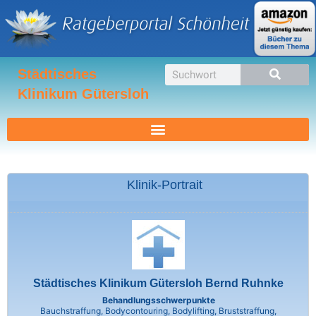
Zum
Inhalt
springen
Suche
Städtisches
Klinikum Gütersloh
Klinik-Portrait
Städtisches Klinikum Gütersloh Bernd Ruhnke
Behandlungsschwerpunkte
Bauchstraffung, Bodycontouring, Bodylifting, Bruststraffung,