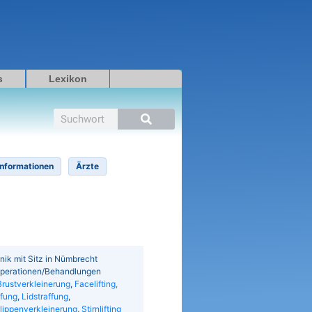
s
Lexikon
Suche
Informationen
Ärzte
nik mit Sitz in Nümbrecht
Operationen/Behandlungen
Brustverkleinerung
,
Facelifting,
ffung
,
Lidstraffung
,
ippenverkleinerung
,
Stirnlifting