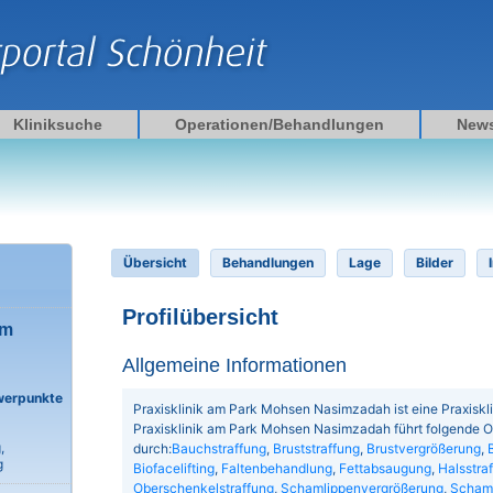
Kliniksuche
Operationen/Behandlungen
New
Übersicht
Behandlungen
Lage
Bilder
Profilübersicht
am
Allgemeine Informationen
werpunkte
Praxisklinik am Park Mohsen Nasimzadah ist eine Praxiskli
Praxisklinik am Park Mohsen Nasimzadah führt folgende 
,
durch:
Bauchstraffung
,
Bruststraffung
,
Brustvergrößerung
,
g
Biofacelifting
,
Faltenbehandlung
,
Fettabsaugung
,
Halsstra
Oberschenkelstraffung
,
Schamlippenvergrößerung
,
Schaml