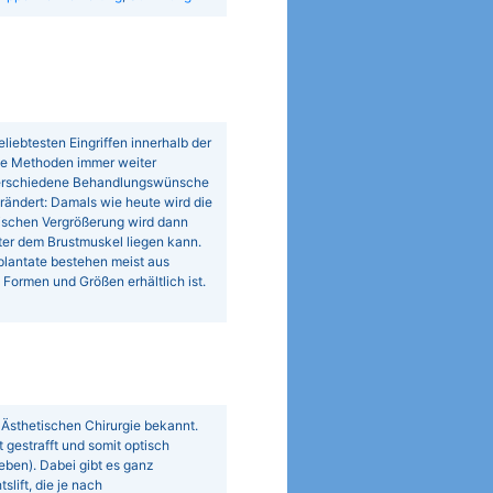
iebtesten Eingriffen innerhalb der
die Methoden immer weiter
 verschiedene Behandlungswünsche
rändert: Damals wie heute wird die
tischen Vergrößerung wird dann
ter dem Brustmuskel liegen kann.
plantate bestehen meist aus
Formen und Größen erhältlich ist.
nd Ästhetischen Chirurgie bekannt.
t gestrafft und somit optisch
eben). Dabei gibt es ganz
lift, die je nach