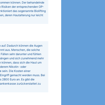
kommen können. Der behandelnde
ch Risiken der entsprechenden OP-
ktioniert das sogenannte Biolifting
en, deren Hautalterung nur leicht
n auf. Dadurch können die Augen
nnt aus. Menschen, die solche
Fällen sehr darunter und fühlen
erhängen und sich zunehmend mehr
en können, dass sich die Haut um
derem Nikotin- oder
sein. Die Kosten einer
Eingriff gemacht werden muss. Bei
 2800 Euro an. Es gibt die
Krankenkasse zurückerstattet zu