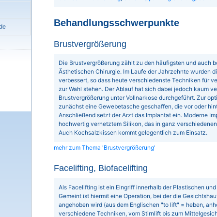
Behandlungsschwerpunkte
de
Brustvergrößerung
Die Brustvergrößerung zählt zu den häufigsten und auch bel
Ästhetischen Chirurgie. Im Laufe der Jahrzehnte wurden 
verbessert, so dass heute verschiedenste Techniken für
zur Wahl stehen. Der Ablauf hat sich dabei jedoch kaum ve
Brustvergrößerung unter Vollnarkose durchgeführt. Zur op
zunächst eine Gewebetasche geschaffen, die vor oder hin
Anschließend setzt der Arzt das Implantat ein. Moderne Im
hochwertig vernetztem Silikon, das in ganz verschiedenen 
Auch Kochsalzkissen kommt gelegentlich zum Einsatz.
mehr zum Thema 'Brustvergrößerung'
Facelifting, Biofacelifting
Als Facelifting ist ein Eingriff innerhalb der Plastischen u
Gemeint ist hiermit eine Operation, bei der die Gesichtshau
angehoben wird (aus dem Englischen "to lift" = heben, anh
verschiedene Techniken, vom Stirnlift bis zum Mittelgesichts