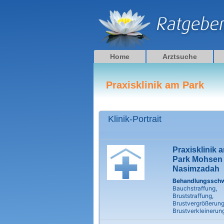
Zum
Inhalt
springen
Home
Arztsuche
Praxisklinik am Park
Klinik-Portrait
Praxisklinik 
Park Mohsen
Nasimzadah
Behandlungssch
Bauchstraffung,
Bruststraffung,
Brustvergrößerung
Brustverkleinerun