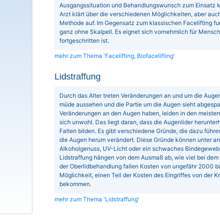
Ausgangssituation und Behandlungswunsch zum Einsatz 
Arzt klärt über die verschiedenen Möglichkeiten, aber au
Methode auf. Im Gegensatz zum klassischen Facelifting fun
ganz ohne Skalpell. Es eignet sich vornehmlich für Mensch
fortgeschritten ist.
mehr zum Thema 'Facelifting, Biofacelifting'
Lidstraffung
Durch das Alter treten Veränderungen an und um die Auge
müde aussehen und die Partie um die Augen sieht abgespa
Veränderungen an den Augen haben, leiden in den meisten 
sich unwohl. Das liegt daran, dass die Augenlider herunt
Falten bilden. Es gibt verschiedene Gründe, die dazu führ
die Augen herum verändert. Diese Gründe können unter an
Alkoholgenuss, UV-Licht oder ein schwaches Bindegewebe 
Lidstraffung hängen von dem Ausmaß ab, wie viel bei dem 
der Oberlidbehandlung fallen Kosten von ungefähr 2000 bis
Möglichkeit, einen Teil der Kosten des Eingriffes von der 
bekommen.
mehr zum Thema 'Lidstraffung'