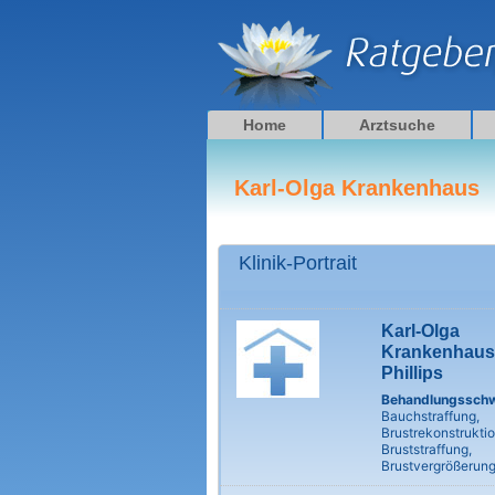
Zum
Inhalt
springen
Home
Arztsuche
Karl-Olga Krankenhaus
Klinik-Portrait
Karl-Olga
Krankenhaus 
Phillips
Behandlungssch
Bauchstraffung,
Brustrekonstruktio
Bruststraffung,
Brustvergrößerun