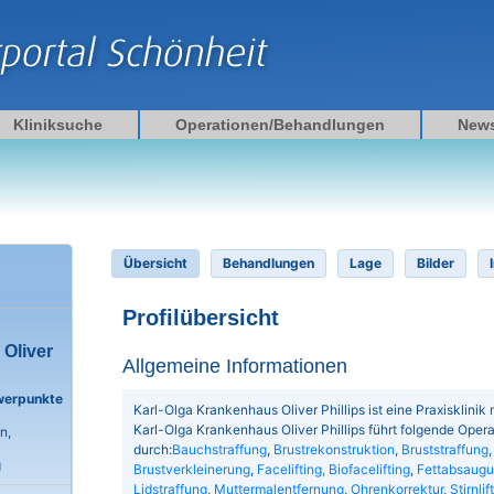
Kliniksuche
Operationen/Behandlungen
New
Übersicht
Behandlungen
Lage
Bilder
Profilübersicht
Oliver
Allgemeine Informationen
werpunkte
Karl-Olga Krankenhaus Oliver Phillips ist eine Praxisklinik m
Karl-Olga Krankenhaus Oliver Phillips führt folgende Ope
n,
durch:
Bauchstraffung
,
Brustrekonstruktion
,
Bruststraffung
g
Brustverkleinerung
,
Facelifting, Biofacelifting
,
Fettabsaug
Lidstraffung
,
Muttermalentfernung
,
Ohrenkorrektur
,
Stirnlif