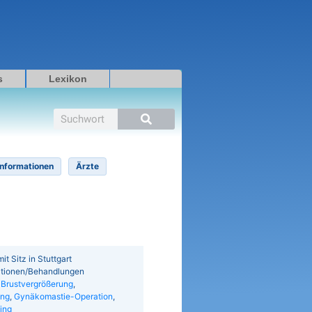
s
Lexikon
Suche
Informationen
Ärzte
it Sitz in Stuttgart
rationen/Behandlungen
,
Brustvergrößerung
,
ung
,
Gynäkomastie-Operation
,
ting