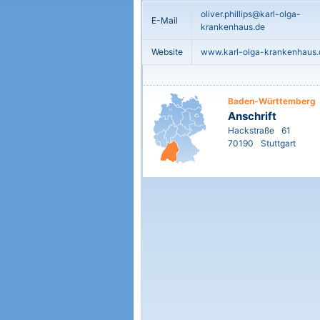
oliver.phillips@karl-olga-
E-Mail
krankenhaus.de
Website
www.karl-olga-krankenhaus.
Baden-Württemberg
Anschrift
Hackstraße
61
70190
Stuttgart