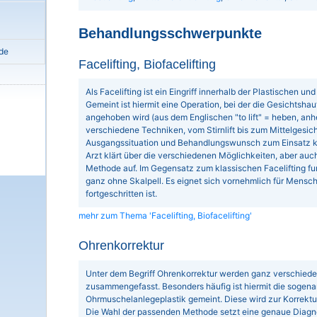
Behandlungsschwerpunkte
de
Facelifting, Biofacelifting
Als Facelifting ist ein Eingriff innerhalb der Plastischen u
Gemeint ist hiermit eine Operation, bei der die Gesichtshau
angehoben wird (aus dem Englischen "to lift" = heben, anh
verschiedene Techniken, vom Stirnlift bis zum Mittelgesichts
Ausgangssituation und Behandlungswunsch zum Einsatz 
Arzt klärt über die verschiedenen Möglichkeiten, aber au
Methode auf. Im Gegensatz zum klassischen Facelifting fun
ganz ohne Skalpell. Es eignet sich vornehmlich für Mensch
fortgeschritten ist.
mehr zum Thema 'Facelifting, Biofacelifting'
Ohrenkorrektur
Unter dem Begriff Ohrenkorrektur werden ganz verschie
zusammengefasst. Besonders häufig ist hiermit die sogena
Ohrmuschelanlegeplastik gemeint. Diese wird zur Korrekt
Die Wahl der passenden Methode setzt eine genaue Diagn