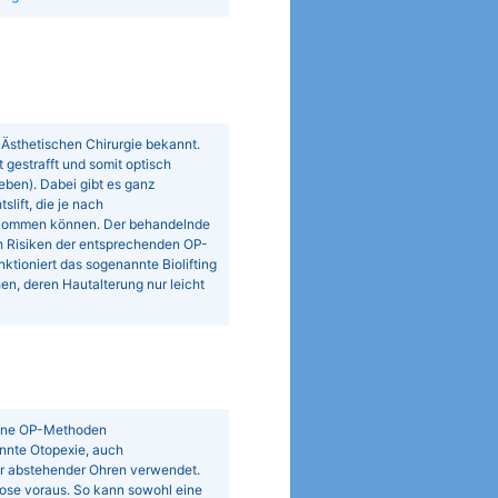
nd Ästhetischen Chirurgie bekannt.
t gestrafft und somit optisch
eben). Dabei gibt es ganz
lift, die je nach
kommen können. Der behandelnde
ch Risiken der entsprechenden OP-
ktioniert das sogenannte Biolifting
en, deren Hautalterung nur leicht
dene OP-Methoden
nnte Otopexie, auch
ur abstehender Ohren verwendet.
ose voraus. So kann sowohl eine