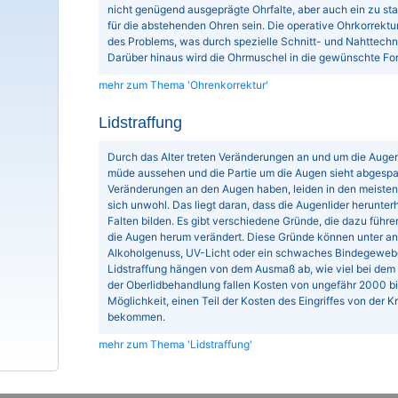
nicht genügend ausgeprägte Ohrfalte, aber auch ein zu st
für die abstehenden Ohren sein. Die operative Ohrkorrektu
des Problems, was durch spezielle Schnitt- und Nahttechn
Darüber hinaus wird die Ohrmuschel in die gewünschte Fo
mehr zum Thema 'Ohrenkorrektur'
Lidstraffung
Durch das Alter treten Veränderungen an und um die Auge
müde aussehen und die Partie um die Augen sieht abgespa
Veränderungen an den Augen haben, leiden in den meisten 
sich unwohl. Das liegt daran, dass die Augenlider herunt
Falten bilden. Es gibt verschiedene Gründe, die dazu führ
die Augen herum verändert. Diese Gründe können unter an
Alkoholgenuss, UV-Licht oder ein schwaches Bindegewebe 
Lidstraffung hängen von dem Ausmaß ab, wie viel bei dem 
der Oberlidbehandlung fallen Kosten von ungefähr 2000 bis
Möglichkeit, einen Teil der Kosten des Eingriffes von der 
bekommen.
mehr zum Thema 'Lidstraffung'