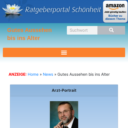
Zum
Inhalt
springen
Suche
Gutes Aussehen
bis ins Alter
ANZEIGE:
Home
»
News
»
Gutes Aussehen bis ins Alter
Arzt-Portrait