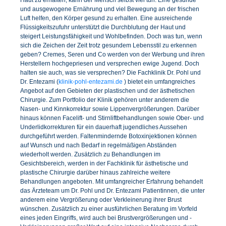
und ausgewogene Ernährung und viel Bewegung an der frischen
Luft helfen, den Körper gesund zu erhalten. Eine ausreichende
Flüssigkeitszufuhr unterstützt die Durchblutung der Haut und
steigert Leistungsfähigkeit und Wohlbefinden. Doch was tun, wenn
sich die Zeichen der Zeit trotz gesundem Lebensstil zu erkennen
geben? Cremes, Seren und Co werden von der Werbung und ihren
Herstellern hochgepriesen und versprechen ewige Jugend. Doch
halten sie auch, was sie versprechen? Die Fachklinik Dr. Pohl und
Dr. Entezami (
klinik-pohl-entezami.de
) bietet ein umfangreiches
Angebot auf den Gebieten der plastischen und der ästhetischen
Chirurgie. Zum Portfolio der Klinik gehören unter anderem die
Nasen- und Kinnkorrektur sowie Lippenvergrößerungen. Darüber
hinaus können Facelift- und Stirnliftbehandlungen sowie Ober- und
Underlidkorrekturen für ein dauerhaft jugendliches Aussehen
durchgeführt werden. Faltenmindernde Botoxinjektionen können
auf Wunsch und nach Bedarf in regelmäßigen Abständen
wiederholt werden. Zusätzlich zu Behandlungen im
Gesichtsbereich, werden in der Fachklinik für ästhetische und
plastische Chirurgie darüber hinaus zahlreiche weitere
Behandlungen angeboten. Mit umfangreicher Erfahrung behandelt
das Ärzteteam um Dr. Pohl und Dr. Entezami Patientinnen, die unter
anderem eine Vergrößerung oder Verkleinerung ihrer Brust
wünschen. Zusätzlich zu einer ausführlichen Beratung im Vorfeld
eines jeden Eingriffs, wird auch bei Brustvergrößerungen und -