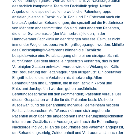
Verkleinerungen großer Wert auf eine intensive Nachsorge durch
das fachlich kompetente Team der Fachklinik gelegt. Neben
Angeboten, die speziell auf eine weibliche Patientengruppe
abzielen, bietet die Fachklinik Dr. Pohl und Dr. Entezami auch ein
breites Angebot an Behandlungen, die speziell auf die Bedürfnisse
von Männern abgestimmt sind. So sind unter anderem Patienten,
die unter Gynäkomastie (der Männerbrust) leiden, in der
Hannoveraner Fachklinik an der richtigen Adresse. Es muss nicht
immer der Weg eines operative Eingriffs gegangen werden. Mithilfe
des Coolsculpting®-Verfahrens können die Fachärzte
beispielsweise eine Fettabsaugung ohne einen einzigen Schnitt
durchführen. Bei dem hierbei eingesetzten Verfahren, das in den
Vereinigten Staaten entwickelt wurde, wird die Wirkung der Kälte
zur Reduzierung der Fettanlagerungen ausgenutzt. Ein operativer
Eingriff ist bei diesem Verfahren nicht notwendig. Allen
Behandlungen und Eingriffen, die in der Fachklinik Pohl und
Entezami durchgeführt werden, gehen ausführliche
Beratungsgespräche mit den (kommenden) Patienten voraus. Bei
diesen Gesprächen wird die für die Patienten beste Methode
ausgewählt und die Behandlung individuell gemeinsam mit dem
Facharzt besprochen. Auf Wunsch kännen sich angehende
Patienten auch über die angebotenen Finanzierungsmöglichkeiten
informieren. Zusätzlich zur Vorsorge, wird auch die Behandlungs-
Nachsorge individuell an die Bedürfnisse des Patienten angepasst,
um Behandlungserfolg, Zufriedenheit und Vertrauen auch nach der