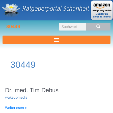
Zum
Inhalt
springen
Suche
30449
30449
Dr.
Dr. med. Tim Debus
med.
wakeupmedia
Tim
Debus
Weiterlesen »