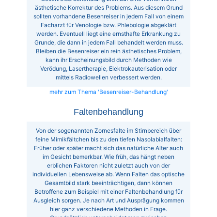
ästhetische Korrektur des Problems. Aus diesem Grund
sollten vorhandene Besenreiser in jedem Fall von einem
Facharzt für Venologie bzw. Phlebologie abgeklärt
werden. Eventuell liegt eine ernsthafte Erkrankung zu
Grunde, die dann in jedem Fall behandelt werden muss.
Bleiben die Besenreiser ein rein ästhetisches Problem,
kann ihr Erscheinungsbild durch Methoden wie
Verödung, Lasertherapie, Elektrokauterisation oder
mittels Radiowellen verbessert werden.
mehr zum Thema 'Besenreiser-Behandlung'
Faltenbehandlung
Von der sogenannten Zornesfalte im Stirnbereich über
feine Mimikfältchen bis zu den tiefen Nasolabialfalten:
Früher oder später macht sich das natürliche Alter auch
im Gesicht bemerkbar. Wie früh, das hängt neben
erblichen Faktoren nicht zuletzt auch von der
individuellen Lebensweise ab. Wenn Falten das optische
Gesamtbild stark beeinträchtigen, dann können
Betroffene zum Beispiel mit einer Faltenbehandlung für
Ausgleich sorgen. Je nach Art und Ausprägung kommen
hier ganz verschiedene Methoden in Frage.