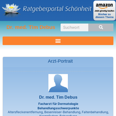
Zum
Inhalt
springen
Suche
Dr. med. Tim Debus
Arzt-Portrait
Dr. med. Tim Debus
Facharzt für Dermatologie
Behandlungsschwerpunkte
Altersfleckenentfernung, Besenreiser-Behandlung, Faltenbehandlung,
Krampfadern-Behandlung