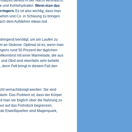
atzes bereits in der Nacht verbraucht.
ie und Kohlehydraten.
Wenn man das
rringern.
Es ist also wichtig, dass man
 Gehirn und Co. in Schwung zu bringen.
ach dem Aufstehen etwas isst.
dringend benötigt, um am Laufen zu
mm an Glukose. Optimal ist es, wenn man
gens rund 50 Prozent der täglichen
ollkornbrot mit einer Marmelade, die aus
 und Obst sind ebenfalls sehr beliebt.
 denn Fett bringt in diesem Fall den
ht vernachlässigt werden. Sie sind
keln. Das Problem ist, dass der Körper
d man sie folglich über die Nahrung zu
ur auf das Frühstück begrenzen,
nde Eiweißquellen sind Magerquark,