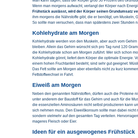
Man kann sagen, dass der Körper grob 50 Prozent des Grundums
Wenn man morgens aufwacht, verlangt der Körper nach Energ
Frühstück auslässt, wird der Körper seinen Grundumsatz ve
ihm morgens die Nährstoffe gibt, die er benötigt, um Muskeln,
So sollte man versuchen, dass man spätestens zwei Stunden n
Kohlehydrate am Morgen
Kohlehydrate werden von den Muskeln, aber auch vom Gehirn 
bleiben. Allein das Gehirn wünscht sich pro Tag rund 120 Gra
die Kohlehydrate schon am Morgen zuführt. Wer sich schon mor
Kohlehydrate gönnt, liefert dem Körper die optimale Energie. V
einem hohen Fruchtanteil besteht, sind sehr gut geeignet. Müsli
Das Fett sollte am Morgen aber ebenfalls nicht zu kurz kommen,
Fettstoffwechsel in Fahrt.
Eiweiß am Morgen
Neben den genannten Nährstoffen, dürfen auch die Proteine nic
unter anderem der Baustoff für das Gehirn und auch für die Mus
die essenziellen Aminosäuren nicht selbst produzieren kann un
sich nehmen muss. Den Eiweißkonsum sollte man dabei nicht n
sondern vielmehr auf den gesamten Tag verteilen. Hervorrage
mageres Fleisch oder Eier.
Ideen für ein ausgewogenes Frühstück