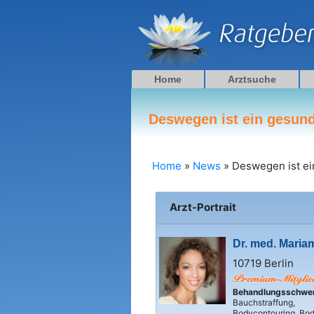
Zum
Inhalt
springen
Home
Arztsuche
Deswegen ist ein gesund
Home
»
News
»
Deswegen ist ei
Arzt-Portrait
Dr. med. Mari
10719 Berlin
Behandlungsschwe
Bauchstraffung,
Bodycontouring, Body