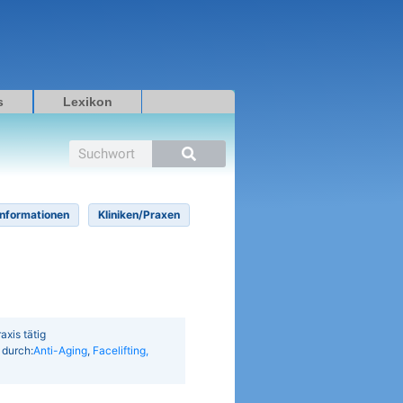
s
Lexikon
Suche
Informationen
Kliniken/Praxen
axis tätig
 durch:
Anti-Aging
,
Facelifting,