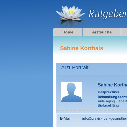
Zum
Inhalt
springen
Home
Arztsuche
Sabine Korthals
Arzt-Portrait
Sabine Korth
Heilpraktiker
Behandlungssch
Anti-Aging, Facelif
Biofacelifting
E-Mail
info@praxis-fuer-gesundhei