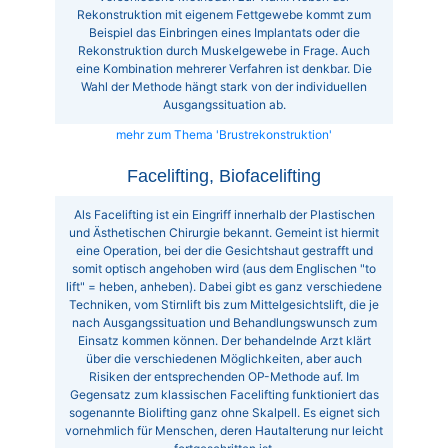
Rekonstruktion mit eigenem Fettgewebe kommt zum
Beispiel das Einbringen eines Implantats oder die
Rekonstruktion durch Muskelgewebe in Frage. Auch
eine Kombination mehrerer Verfahren ist denkbar. Die
Wahl der Methode hängt stark von der individuellen
Ausgangssituation ab.
mehr zum Thema 'Brustrekonstruktion'
Facelifting, Biofacelifting
Als Facelifting ist ein Eingriff innerhalb der Plastischen
und Ästhetischen Chirurgie bekannt. Gemeint ist hiermit
eine Operation, bei der die Gesichtshaut gestrafft und
somit optisch angehoben wird (aus dem Englischen "to
lift" = heben, anheben). Dabei gibt es ganz verschiedene
Techniken, vom Stirnlift bis zum Mittelgesichtslift, die je
nach Ausgangssituation und Behandlungswunsch zum
Einsatz kommen können. Der behandelnde Arzt klärt
über die verschiedenen Möglichkeiten, aber auch
Risiken der entsprechenden OP-Methode auf. Im
Gegensatz zum klassischen Facelifting funktioniert das
sogenannte Biolifting ganz ohne Skalpell. Es eignet sich
vornehmlich für Menschen, deren Hautalterung nur leicht