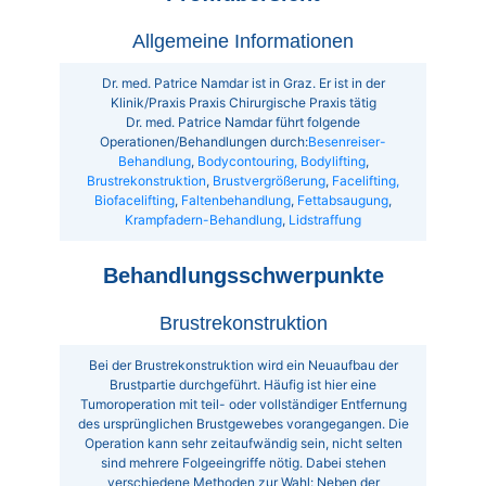
Allgemeine Informationen
Dr. med. Patrice Namdar ist in Graz. Er ist in der
Klinik/Praxis Praxis Chirurgische Praxis tätig
Dr. med. Patrice Namdar führt folgende
Operationen/Behandlungen durch:
Besenreiser-
Behandlung
,
Bodycontouring, Bodylifting
,
Brustrekonstruktion
,
Brustvergrößerung
,
Facelifting,
Biofacelifting
,
Faltenbehandlung
,
Fettabsaugung
,
Krampfadern-Behandlung
,
Lidstraffung
Behandlungsschwerpunkte
Brustrekonstruktion
Bei der Brustrekonstruktion wird ein Neuaufbau der
Brustpartie durchgeführt. Häufig ist hier eine
Tumoroperation mit teil- oder vollständiger Entfernung
des ursprünglichen Brustgewebes vorangegangen. Die
Operation kann sehr zeitaufwändig sein, nicht selten
sind mehrere Folgeeingriffe nötig. Dabei stehen
verschiedene Methoden zur Wahl: Neben der