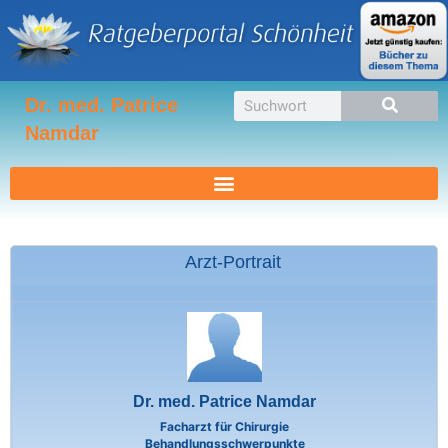
Zum
Inhalt
springen
Suche
Dr. med. Patrice
Namdar
Arzt-Portrait
Dr. med. Patrice Namdar
Facharzt für Chirurgie
Behandlungsschwerpunkte