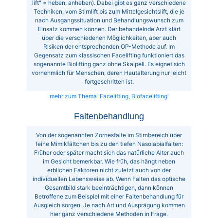
lift" = heben, anheben). Dabei gibt es ganz verschiedene
Techniken, vom Stirnlift bis zum Mittelgesichtslift, die je
nach Ausgangssituation und Behandlungswunsch zum
Einsatz kommen können. Der behandelnde Arzt klärt
über die verschiedenen Möglichkeiten, aber auch
Risiken der entsprechenden OP-Methode auf. Im
Gegensatz zum klassischen Facelifting funktioniert das
sogenannte Biolifting ganz ohne Skalpell. Es eignet sich
vornehmlich für Menschen, deren Hautalterung nur leicht
fortgeschritten ist.
mehr zum Thema 'Facelifting, Biofacelifting'
Faltenbehandlung
Von der sogenannten Zornesfalte im Stirnbereich über
feine Mimikfältchen bis zu den tiefen Nasolabialfalten:
Früher oder später macht sich das natürliche Alter auch
im Gesicht bemerkbar. Wie früh, das hängt neben
erblichen Faktoren nicht zuletzt auch von der
individuellen Lebensweise ab. Wenn Falten das optische
Gesamtbild stark beeinträchtigen, dann können
Betroffene zum Beispiel mit einer Faltenbehandlung für
Ausgleich sorgen. Je nach Art und Ausprägung kommen
hier ganz verschiedene Methoden in Frage.