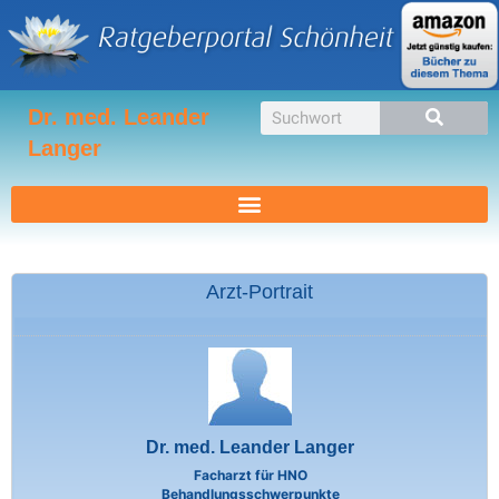
Zum
Inhalt
springen
Suche
Dr. med. Leander
Langer
Arzt-Portrait
Dr. med. Leander Langer
Facharzt für HNO
Behandlungsschwerpunkte