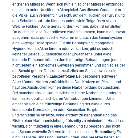
entstehen Mitesser. Wenn sich nun ein solcher Mitesser entzündet,
entstehen unter Umständen Aknepickel. Aus diesem Grund treten
die Pickel auch vermehrt in Gesicht, auf dem Rücken, der Brust und
den Schultern auf – da hier besonders viele Talgdrüsen sitzen.
Welche Faktoren Akne genau fördern können, dabei ist umstritten.
Da auch nicht alle Jugendlichen Akne bekommen, kann man davon
ausgehen, dass genetische Faktoren und auch das Immunsystem
eine wichtige Rolle spielen. Für die Behauptung, mangelnde
Hygiene könnte Akne fördern oder verstärken, gibt es jedoch
keinerlei Belege. Jugendliche oder Erwachsene unter Akne
leidende Personen können durch derartige Behauptungen jedoch
nicht selten ein schlechtes Gewissen bekommen und sich so selber
die Schuld geben. Das kratzt zusätzlich am Selbstbewusstsein
betroffener Personen.
Langzeitfolgen
Bei besonders schwerer
Akne können Narben zurückbleiben. Das Kratzen an Pickeln und
häufiges Ausdrücken können diese Narbenbildung begünstigen.
Bei manchen sind es kaum sichtbare kleine Narben, bei anderen
kann es zu deutlich sichtbaren Vernarbungen kommen. Daher
empfiehlt sich eine frühzeitige Behandlung der Akne durch
kompetente Dermatologen oder Kosmetiker. Es gibt
unterschiedliche Ansätze, Akne effizient zu behandeln und das
Risiko einer Narbenentstehung frühzeitig zu minimieren. Hier ist es
wichtig, sich frühzeitig in eine Behandlung zu begeben und nicht
aus Scham wertvolle Zeit verstreichen zu lassen.
Behandlung
Es
gibt unzählige Tipps und Empfehlungen, was bei Akne helfen soll.