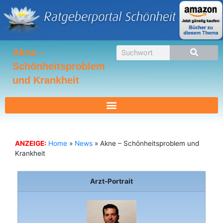
Zum
Inhalt
springen
Suche
Akne –
Schönheitsproblem
und Krankheit
ANZEIGE:
Home
»
News
»
Akne – Schönheitsproblem und
Krankheit
Arzt-Portrait