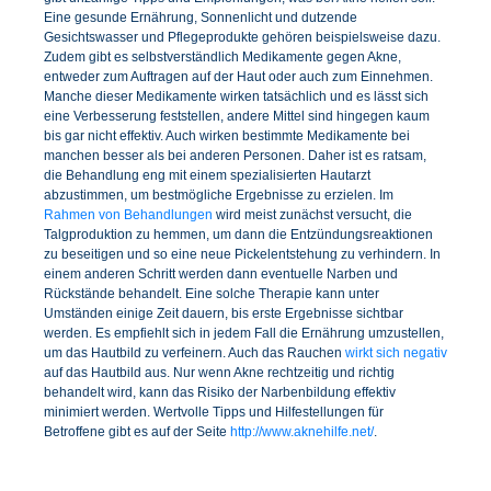
Eine gesunde Ernährung, Sonnenlicht und dutzende
Gesichtswasser und Pflegeprodukte gehören beispielsweise dazu.
Zudem gibt es selbstverständlich Medikamente gegen Akne,
entweder zum Auftragen auf der Haut oder auch zum Einnehmen.
Manche dieser Medikamente wirken tatsächlich und es lässt sich
eine Verbesserung feststellen, andere Mittel sind hingegen kaum
bis gar nicht effektiv. Auch wirken bestimmte Medikamente bei
manchen besser als bei anderen Personen. Daher ist es ratsam,
die Behandlung eng mit einem spezialisierten Hautarzt
abzustimmen, um bestmögliche Ergebnisse zu erzielen. Im
Rahmen von Behandlungen
wird meist zunächst versucht, die
Talgproduktion zu hemmen, um dann die Entzündungsreaktionen
zu beseitigen und so eine neue Pickelentstehung zu verhindern. In
einem anderen Schritt werden dann eventuelle Narben und
Rückstände behandelt. Eine solche Therapie kann unter
Umständen einige Zeit dauern, bis erste Ergebnisse sichtbar
werden. Es empfiehlt sich in jedem Fall die Ernährung umzustellen,
um das Hautbild zu verfeinern. Auch das Rauchen
wirkt sich negativ
auf das Hautbild aus. Nur wenn Akne rechtzeitig und richtig
behandelt wird, kann das Risiko der Narbenbildung effektiv
minimiert werden. Wertvolle Tipps und Hilfestellungen für
Betroffene gibt es auf der Seite
http://www.aknehilfe.net/
.