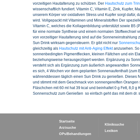
vorzeitigen Hautalterung zu schützen. Der
Hautschutz zum Tri
wissenschaftlich fundiert. Vitamin C, Vitamin E, Zink, Kupfer, 
unserem Körper vor oxidativen Stress und Kupfer sorgt dafür,
wird. Vollgepackt mit Vitaminen und Mineralstoffen Der speziel
Vitamin C, welches die Kollagenbildung unterstützt sowie B5 
für eine normale Synthese und einem normalen Stoffwechsel von
von vorzeitiger Hautalterung sind auf die Sonneneinstrahlung zu
Sun Drink wirksam gegensteuern. Er gibt nicht nur
Sonnenschut
gleichzeitig als
Hautschutz mit Anti-Aging Effekt
anzusehen. So 
sonnenbedingten Pigmentflecken, kleinen Fältchen und ein Elas
beziehungsweise herausgezögert werden. Ergänzung zu Sonnen
versteht sich als Ergänzung zum äußerlich angewandten Sonne
es sich, 4 Wochen vor dem geplanten Sonnenaufenthalt (zum Be
währenddessen täglich einen Sun Drink zu genießen. Dieses Na
und stimmt mit dem Geschmack von sonnengereiften Orangen so
Fläschchen mit 60 ml hat 39 kcal und beinhaltet 0 g Fett, 8,0 g
Sonnenschutz zum Genießen  so einfach geht das mit dem dr. sk
Startseite
Kliniksuche
Arztsuche
Lexikon
OPs/Behandlungen