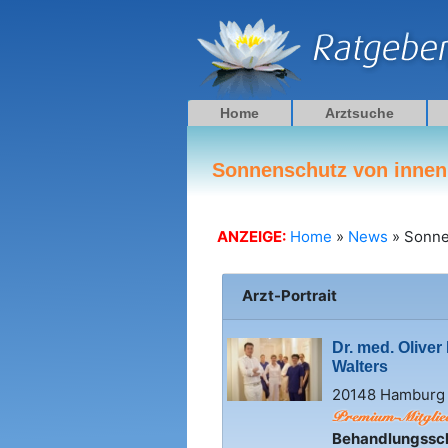
Zum
Inhalt
springen
Home
Arztsuche
Sonnenschutz von innen
ANZEIGE:
Home
»
News
»
Sonne
Arzt-Portrait
Dr. med. Oliver
Walters
20148 Hamburg
Behandlungssc