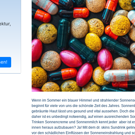
ktur,
,
hen!
Wenn im Sommer ein blauer Himmel und strahlender Sonnensc
beginnt für viele von uns die schönste Zeit des Jahres. Sonnenb
gebräunte Haut lässt uns gesund und vital aussehen. Doch die 
daher ist es unbedingt notwendig, auf einen ausreichenden S
Trinken Sonnencreme und Sonnenmilch kennt jeder  aber ist 
innen heraus aufzubauen? Ja! Mit dem dr. skins Sundrink gelin
vor den schädlichen Einflüssen der Sonneneinstrahlung und s