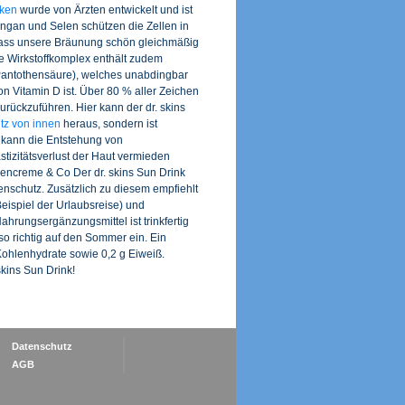
nken
wurde von Ärzten entwickelt und ist
Mangan und Selen schützen die Zellen in
 dass unsere Bräunung schön gleichmäßig
le Wirkstoffkomplex enthält zudem
(Pantothensäure), welches unabdingbar
 Vitamin D ist. Über 80 % aller Zeichen
rückzuführen. Hier kann der dr. skins
z von innen
heraus, sondern ist
kann die Entstehung von
tizitätsverlust der Haut vermieden
creme & Co Der dr. skins Sun Drink
nschutz. Zusätzlich zu diesem empfiehlt
ispiel der Urlaubsreise) und
hrungsergänzungsmittel ist trinkfertig
 richtig auf den Sommer ein. Ein
 Kohlenhydrate sowie 0,2 g Eiweiß.
ins Sun Drink!
Datenschutz
AGB