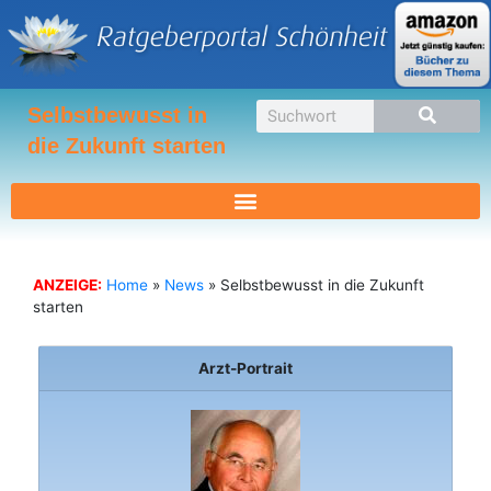
Zum
Inhalt
springen
Suche
Selbstbewusst in
die Zukunft starten
ANZEIGE:
Home
»
News
»
Selbstbewusst in die Zukunft
starten
Arzt-Portrait