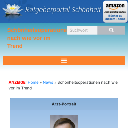
Zum
Inhalt
springen
Suche
Schönheitsoperationen
nach wie vor im
Trend
ANZEIGE:
Home
»
News
»
Schönheitsoperationen nach wie
vor im Trend
Arzt-Portrait