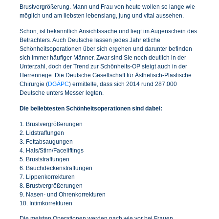
Brustvergrößerung. Mann und Frau von heute wollen so lange wie
möglich und am liebsten lebenslang, jung und vital aussehen.
Schön, ist bekanntlich Ansichtssache und liegt im Augenschein des
Betrachters. Auch Deutsche lassen jedes Jahr etliche
Schönheitsoperationen über sich ergehen und darunter befinden
sich immer häufiger Männer. Zwar sind Sie noch deutlich in der
Unterzahl, doch der Trend zur Schönheits-OP steigt auch in der
Herrenriege. Die Deutsche Gesellschaft für Ästhetisch-Plastische
Chirurgie (
DGÄPC
) ermittelte, dass sich 2014 rund 287.000
Deutsche unters Messer legten.
Die beliebtesten Schönheitsoperationen sind dabei:
1. Brustvergrößerungen
2. Lidstraffungen
3. Fettabsaugungen
4. Hals/Stirn/Faceliftings
5. Bruststraffungen
6. Bauchdeckenstraffungen
7. Lippenkorrekturen
8. Brustvergrößerungen
9. Nasen- und Ohrenkorrekturen
10. Intimkorrekturen
Die meisten Operationen werden nach wie vor bei Frauen