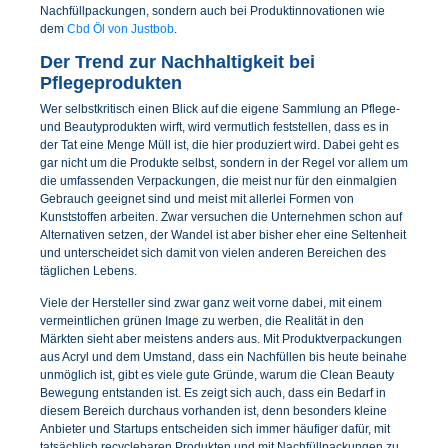
Nachfüllpackungen, sondern auch bei Produktinnovationen wie
dem
Cbd Öl von Justbob
.
Der Trend zur Nachhaltigkeit bei
Pflegeprodukten
Wer selbstkritisch einen Blick auf die eigene Sammlung an Pflege-
und Beautyprodukten wirft, wird vermutlich feststellen, dass es in
der Tat eine Menge Müll ist, die hier produziert wird. Dabei geht es
gar nicht um die Produkte selbst, sondern in der Regel vor allem um
die umfassenden Verpackungen, die meist nur für den einmalgien
Gebrauch geeignet sind und meist mit allerlei Formen von
Kunststoffen arbeiten. Zwar versuchen die Unternehmen schon auf
Alternativen setzen, der Wandel ist aber bisher eher eine Seltenheit
und unterscheidet sich damit von vielen anderen Bereichen des
täglichen Lebens.
Viele der Hersteller sind zwar ganz weit vorne dabei, mit einem
vermeintlichen grünen Image zu werben, die Realität in den
Märkten sieht aber meistens anders aus. Mit Produktverpackungen
aus Acryl und dem Umstand, dass ein Nachfüllen bis heute beinahe
unmöglich ist, gibt es viele gute Gründe, warum die Clean Beauty
Bewegung entstanden ist. Es zeigt sich auch, dass ein Bedarf in
diesem Bereich durchaus vorhanden ist, denn besonders kleine
Anbieter und Startups entscheiden sich immer häufiger dafür, mit
tatsächlich recyclebaren Produkten und mit Nachfüllpackungen zu