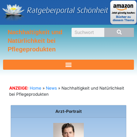
Zum
Inhalt
springen
Suche
Nachhaltigkeit und
Natürlichkeit bei
Pflegeprodukten
ANZEIGE:
Home
»
News
»
Nachhaltigkeit und Natürlichkeit
bei Pflegeprodukten
Arzt-Portrait