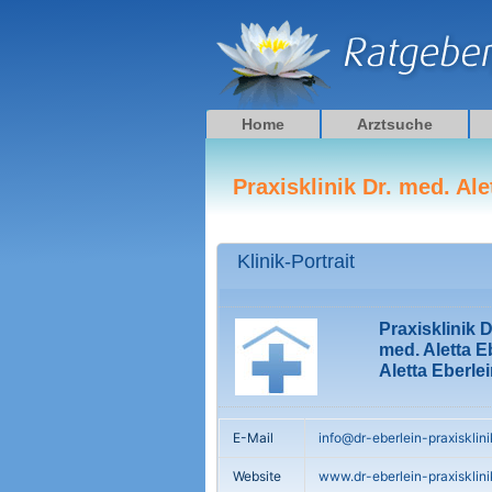
Zum
Inhalt
springen
Home
Arztsuche
Praxisklinik Dr. med. Ale
Klinik-Portrait
Praxisklinik D
med. Aletta E
Aletta Eberle
E-Mail
info@dr-eberlein-praxisklini
Website
www.dr-eberlein-praxisklini