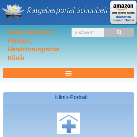
Zum
Inhalt
springen
Suche
Klinik München
Perlach,
Handchirurgische
Klinik
Klinik-Portrait