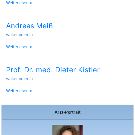
Weiterlesen »
Andreas Meiß
Andreas
Meiß
wakeupmedia
Weiterlesen »
Prof. Dr. med. Dieter Kistler
Prof.
Dr.
wakeupmedia
med.
Dieter
Weiterlesen »
Kistler
Arzt-Portrait