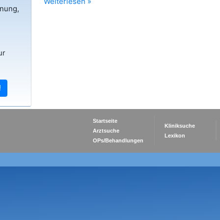
Weiterlesen »
Wiedenmann
rnung,
ur
!
Startseite
Kliniksuche
Arztsuche
Lexikon
OPs/Behandlungen