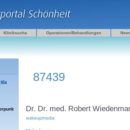
Kliniksuche
Operationen/Behandlungen
New
87439
tila
Dr.
Dr. Dr. med. Robert Wiedenma
erpunk
Dr.
wakeupmedia
med.
Robert