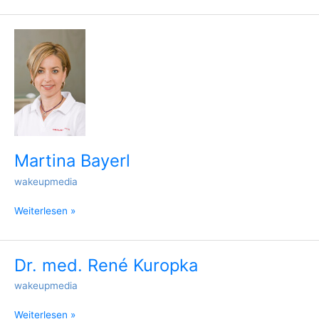
Martina
Bayerl
Martina Bayerl
wakeupmedia
Weiterlesen »
Dr. med. René Kuropka
Dr.
med.
wakeupmedia
René
Kuropka
Weiterlesen »