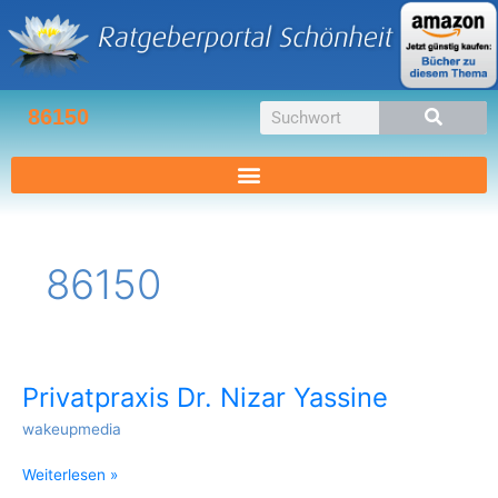
Zum
Inhalt
springen
Suche
86150
86150
Privatpraxis Dr. Nizar Yassine
Privatpraxis
Dr.
wakeupmedia
Nizar
Yassine
Weiterlesen »