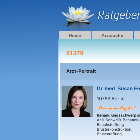
Zum
Inhalt
springen
Home
Arztsuche
81379
Arzt-Portrait
Dr. med. Susan F
10789 Berlin
Behandlungsschwerpu
Anti-Schweiß-Behandlu
Bauchstraffung,
Brustrekonstruktion,
Bruststraffung