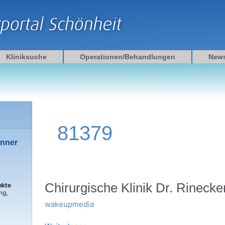
Kliniksuche
Operationen/Behandlungen
New
81379
enner
Chirurgische
Chirurgische Klinik Dr. Rinecke
nkte
ng,
Klinik
wakeupmedia
Dr.
Rinecker