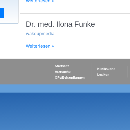
Weiterlesen »
!
Dr.
Dr. med. Ilona Funke
med.
wakeupmedia
Ilona
Funke
Weiterlesen »
Startseite
Kliniksuche
Arztsuche
Lexikon
OPs/Behandlungen