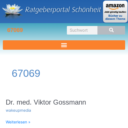
Zum
Inhalt
springen
Suche
67069
67069
Dr.
Dr. med. Viktor Gossmann
med.
wakeupmedia
Viktor
Gossmann
Weiterlesen »