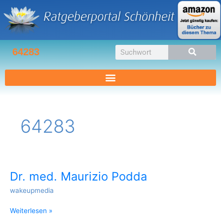
Zum
Inhalt
springen
Suche
64283
64283
Dr. med. Maurizio Podda
Dr.
med.
wakeupmedia
Maurizio
Podda
Weiterlesen »