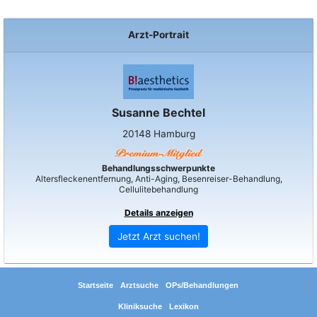
Arzt-Portrait
Susanne Bechtel
20148 Hamburg
Behandlungsschwerpunkte
Altersfleckenentfernung, Anti-Aging, Besenreiser-Behandlung,
Cellulitebehandlung
Details anzeigen
Jetzt Arzt suchen!
Startseite
Arztsuche
OPs/Behandlungen
Kliniksuche
Lexikon