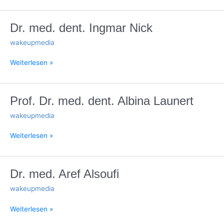
Dr.
Dr. med. dent. Ingmar Nick
med.
wakeupmedia
dent.
Ingmar
Weiterlesen »
Nick
Prof.
Prof. Dr. med. dent. Albina Launert
Dr.
wakeupmedia
med.
dent.
Weiterlesen »
Albina
Launert
Dr.
Dr. med. Aref Alsoufi
med.
wakeupmedia
Aref
Alsoufi
Weiterlesen »