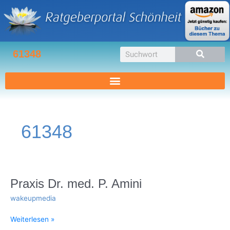
Zum
Inhalt
springen
Suche
61348
61348
Praxis
Praxis Dr. med. P. Amini
Dr.
wakeupmedia
med.
P.
Weiterlesen »
Amini