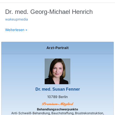
Dr.
Dr. med. Georg-Michael Henrich
med.
wakeupmedia
Georg-
Michael
Weiterlesen »
Henrich
Arzt-Portrait
Dr. med. Susan Fenner
10789 Berlin
Behandlungsschwerpunkte
Anti-Schweiß-Behandlung, Bauchstraffung, Brustrekonstruktion,