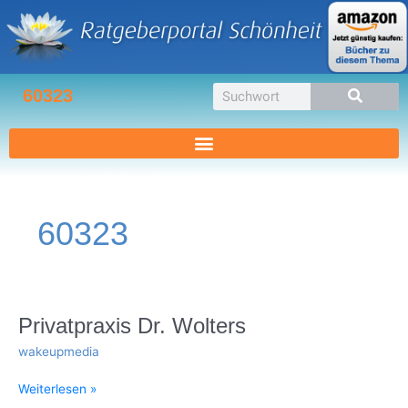
Zum
Inhalt
springen
Suche
60323
60323
Privatpraxis
Privatpraxis Dr. Wolters
Dr.
wakeupmedia
Wolters
Weiterlesen »