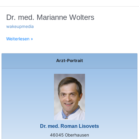
Dr.
Dr. med. Marianne Wolters
med.
wakeupmedia
Marianne
Wolters
Weiterlesen »
Arzt-Portrait
Dr. med. Roman Lisovets
46045 Oberhausen