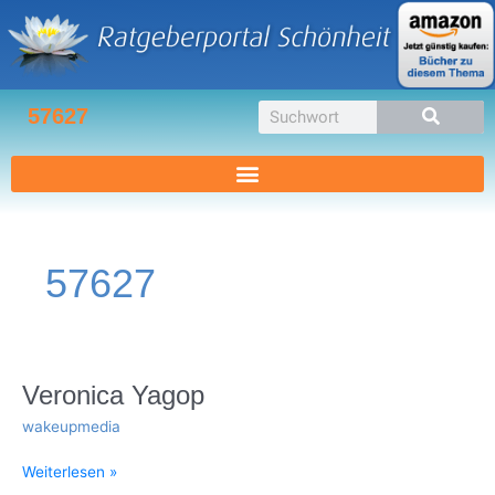
Zum
Inhalt
springen
Suche
57627
57627
Veronica
Veronica Yagop
Yagop
wakeupmedia
Weiterlesen »