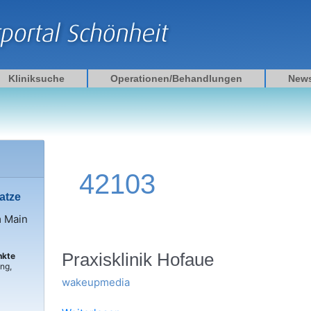
Kliniksuche
Operationen/Behandlungen
New
42103
atze
m Main
Praxisklinik
Praxisklinik Hofaue
nkte
ng,
Hofaue
wakeupmedia