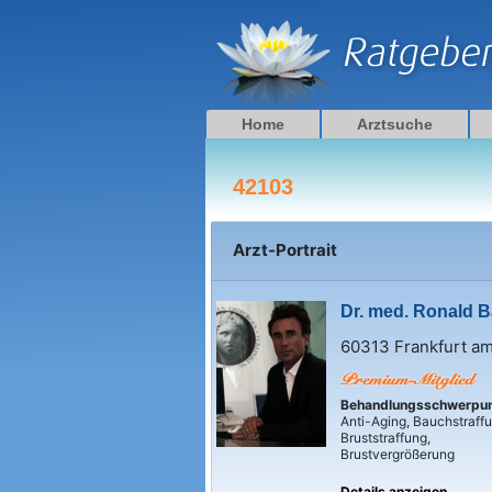
Zum
Inhalt
springen
Home
Arztsuche
42103
Arzt-Portrait
Dr. med. Ronald B
60313 Frankfurt a
Behandlungsschwerpu
Anti-Aging, Bauchstraffu
Bruststraffung,
Brustvergrößerung
Details anzeigen