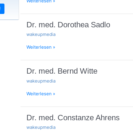
Weiterlesen »
!
Dr.
Dr. med. Dorothea Sadlo
med.
wakeupmedia
Dorothea
Sadlo
Weiterlesen »
Dr.
Dr. med. Bernd Witte
med.
wakeupmedia
Bernd
Witte
Weiterlesen »
Dr.
Dr. med. Constanze Ahrens
med.
wakeupmedia
Constanze