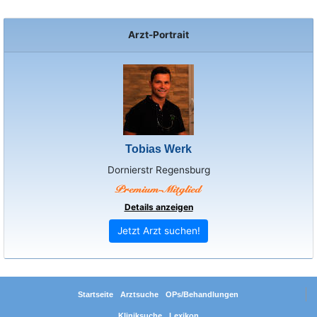
Arzt-Portrait
Tobias Werk
Dornierstr Regensburg
Details anzeigen
Jetzt Arzt suchen!
Startseite
Arztsuche
OPs/Behandlungen
Kliniksuche
Lexikon