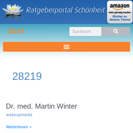
Zum
Inhalt
springen
Suche
28219
28219
Dr.
Dr. med. Martin Winter
med.
wakeupmedia
Martin
Winter
Weiterlesen »