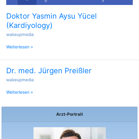
Doktor Yasmin Aysu Yücel
(Kardiyology)
wakeupmedia
Weiterlesen »
Dr. med. Jürgen Preißler
Dr.
med.
wakeupmedia
Jürgen
Preißler
Weiterlesen »
Arzt-Portrait