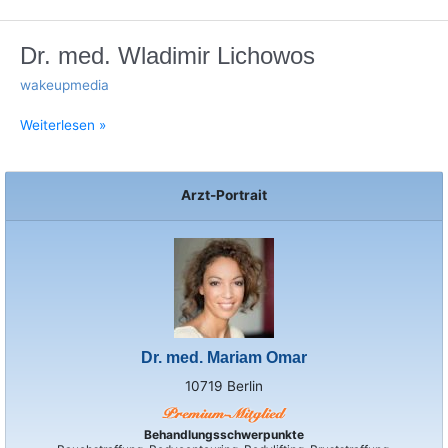
Dr.
Dr. med. Wladimir Lichowos
med.
wakeupmedia
Wladimir
Lichowos
Weiterlesen »
Arzt-Portrait
Dr. med. Mariam Omar
10719 Berlin
Behandlungsschwerpunkte