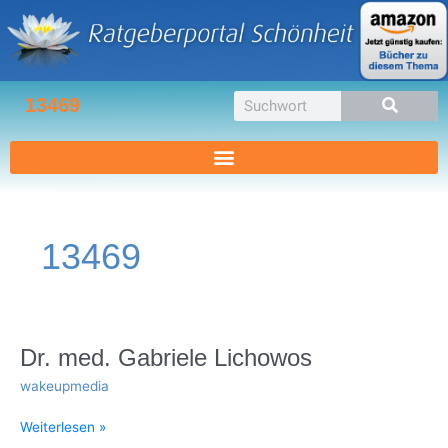
Zum
Inhalt
springen
Suche
13469
13469
Dr.
Dr. med. Gabriele Lichowos
med.
wakeupmedia
Gabriele
Lichowos
Weiterlesen »