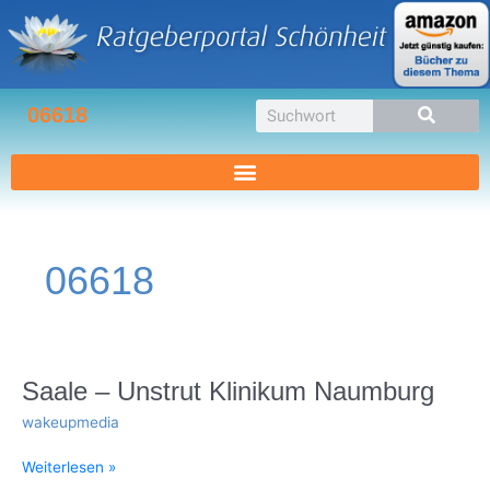
Zum
Inhalt
springen
Suche
06618
06618
Saale
Saale – Unstrut Klinikum Naumburg
–
wakeupmedia
Unstrut
Klinikum
Weiterlesen »
Naumburg