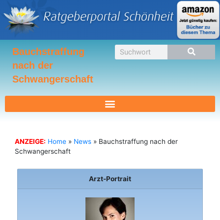
Zum
Inhalt
springen
Suche
Bauchstraffung
nach der
Schwangerschaft
ANZEIGE:
Home
»
News
»
Bauchstraffung nach der
Schwangerschaft
Arzt-Portrait