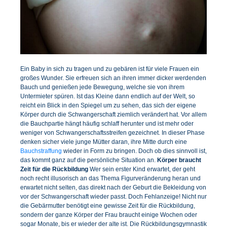
Ein Baby in sich zu tragen und zu gebären ist für viele Frauen ein
großes Wunder. Sie erfreuen sich an ihren immer dicker werdenden
Bauch und genießen jede Bewegung, welche sie von ihrem
Untermieter spüren. Ist das Kleine dann endlich auf der Welt, so
reicht ein Blick in den Spiegel um zu sehen, das sich der eigene
Körper durch die Schwangerschaft ziemlich verändert hat. Vor allem
die Bauchpartie hängt häufig schlaff herunter und ist mehr oder
weniger von Schwangerschaftsstreifen gezeichnet. In dieser Phase
denken sicher viele junge Mütter daran, ihre Mitte durch eine
Bauchstraffung
wieder in Form zu bringen. Doch ob dies sinnvoll ist,
das kommt ganz auf die persönliche Situation an.
Körper braucht
Zeit für die Rückbildung
Wer sein erster Kind erwartet, der geht
noch recht illusorisch an das Thema Figurveränderung heran und
erwartet nicht selten, das direkt nach der Geburt die Bekleidung von
vor der Schwangerschaft wieder passt. Doch Fehlanzeige! Nicht nur
die Gebärmutter benötigt eine gewisse Zeit für die Rückbildung,
sondern der ganze Körper der Frau braucht einige Wochen oder
sogar Monate, bis er wieder der alte ist. Die Rückbildungsgymnastik