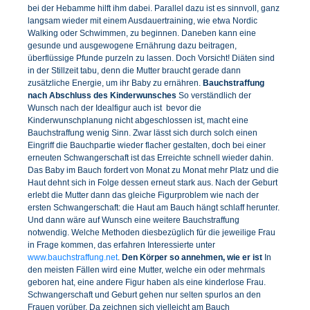
bei der Hebamme hilft ihm dabei. Parallel dazu ist es sinnvoll, ganz
langsam wieder mit einem Ausdauertraining, wie etwa Nordic
Walking oder Schwimmen, zu beginnen. Daneben kann eine
gesunde und ausgewogene Ernährung dazu beitragen,
überflüssige Pfunde purzeln zu lassen. Doch Vorsicht! Diäten sind
in der Stillzeit tabu, denn die Mutter braucht gerade dann
zusätzliche Energie, um ihr Baby zu ernähren.
Bauchstraffung
nach Abschluss des Kinderwunsches
So verständlich der
Wunsch nach der Idealfigur auch ist  bevor die
Kinderwunschplanung nicht abgeschlossen ist, macht eine
Bauchstraffung wenig Sinn. Zwar lässt sich durch solch einen
Eingriff die Bauchpartie wieder flacher gestalten, doch bei einer
erneuten Schwangerschaft ist das Erreichte schnell wieder dahin.
Das Baby im Bauch fordert von Monat zu Monat mehr Platz und die
Haut dehnt sich in Folge dessen erneut stark aus. Nach der Geburt
erlebt die Mutter dann das gleiche Figurproblem wie nach der
ersten Schwangerschaft: die Haut am Bauch hängt schlaff herunter.
Und dann wäre auf Wunsch eine weitere Bauchstraffung
notwendig. Welche Methoden diesbezüglich für die jeweilige Frau
in Frage kommen, das erfahren Interessierte unter
www.bauchstraffung.net
.
Den Körper so annehmen, wie er ist
In
den meisten Fällen wird eine Mutter, welche ein oder mehrmals
geboren hat, eine andere Figur haben als eine kinderlose Frau.
Schwangerschaft und Geburt gehen nur selten spurlos an den
Frauen vorüber. Da zeichnen sich vielleicht am Bauch