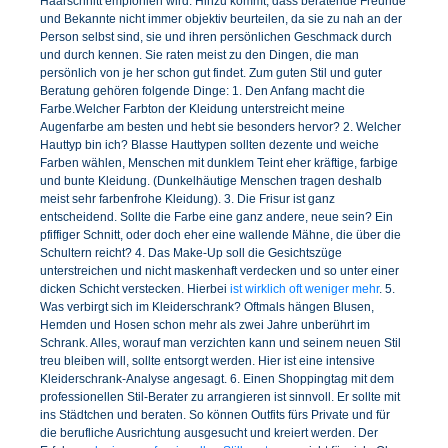
Haarschnitt empfohlen wird. Hinzu kommt, dass beratende Freunde
und Bekannte nicht immer objektiv beurteilen, da sie zu nah an der
Person selbst sind, sie und ihren persönlichen Geschmack durch
und durch kennen. Sie raten meist zu den Dingen, die man
persönlich von je her schon gut findet. Zum guten Stil und guter
Beratung gehören folgende Dinge: 1. Den Anfang macht die
Farbe.Welcher Farbton der Kleidung unterstreicht meine
Augenfarbe am besten und hebt sie besonders hervor? 2. Welcher
Hauttyp bin ich? Blasse Hauttypen sollten dezente und weiche
Farben wählen, Menschen mit dunklem Teint eher kräftige, farbige
und bunte Kleidung. (Dunkelhäutige Menschen tragen deshalb
meist sehr farbenfrohe Kleidung). 3. Die Frisur ist ganz
entscheidend. Sollte die Farbe eine ganz andere, neue sein? Ein
pfiffiger Schnitt, oder doch eher eine wallende Mähne, die über die
Schultern reicht? 4. Das Make-Up soll die Gesichtszüge
unterstreichen und nicht maskenhaft verdecken und so unter einer
dicken Schicht verstecken. Hierbei
ist wirklich oft weniger mehr
. 5.
Was verbirgt sich im Kleiderschrank? Oftmals hängen Blusen,
Hemden und Hosen schon mehr als zwei Jahre unberührt im
Schrank. Alles, worauf man verzichten kann und seinem neuen Stil
treu bleiben will, sollte entsorgt werden. Hier ist eine intensive
Kleiderschrank-Analyse angesagt. 6. Einen Shoppingtag mit dem
professionellen Stil-Berater zu arrangieren ist sinnvoll. Er sollte mit
ins Städtchen und beraten. So können Outfits fürs Private und für
die berufliche Ausrichtung ausgesucht und kreiert werden. Der