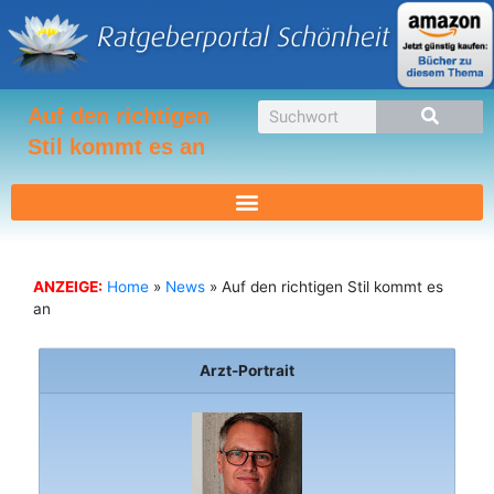
Zum
Inhalt
springen
Suche
Auf den richtigen
Stil kommt es an
ANZEIGE:
Home
»
News
»
Auf den richtigen Stil kommt es
an
Arzt-Portrait