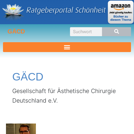
Zum
Inhalt
springen
Suche
GÄCD
GÄCD
Gesellschaft für Ästhetische Chirurgie
Deutschland e.V.
Dr.
med.