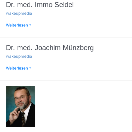
Dr.
Dr. med. Immo Seidel
med.
wakeupmedia
Immo
Seidel
Weiterlesen »
Dr.
Dr. med. Joachim Münzberg
med.
wakeupmedia
Joachim
Münzberg
Weiterlesen »
Dr.
med.
Jaroslaw
Tribull-
Potapczuk