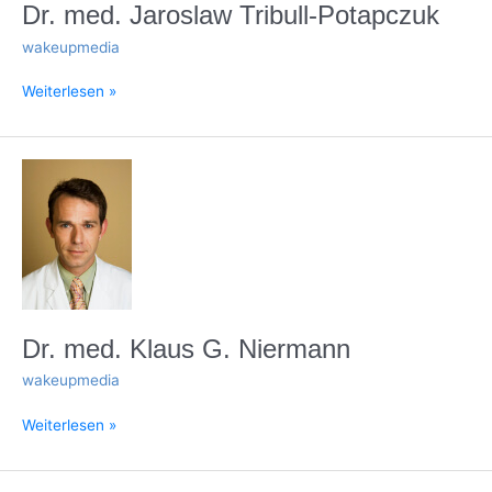
Dr.
Dr. med. Jaroslaw Tribull-Potapczuk
med.
wakeupmedia
Jaroslaw
Tribull-
Weiterlesen »
Potapczuk
Dr.
med.
Klaus
G.
Niermann
Dr. med. Klaus G. Niermann
wakeupmedia
Weiterlesen »