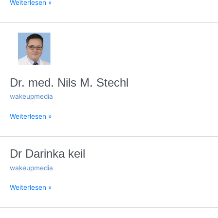
Weiterlesen »
Dr.
med.
Nils
M.
Stechl
Dr. med. Nils M. Stechl
wakeupmedia
Weiterlesen »
Dr
Dr Darinka keil
Darinka
wakeupmedia
keil
Weiterlesen »