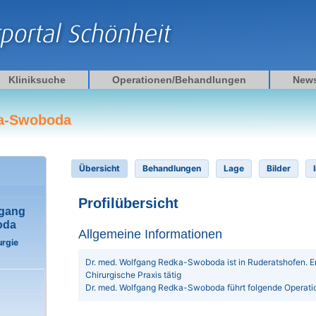
Kliniksuche
Operationen/Behandlungen
New
ka-Swoboda
Übersicht
Behandlungen
Lage
Bilder
Profilübersicht
fgang
oda
Allgemeine Informationen
urgie
Dr. med. Wolfgang Redka-Swoboda ist in Ruderatshofen. Er is
Chirurgische Praxis tätig
Dr. med. Wolfgang Redka-Swoboda führt folgende Operat