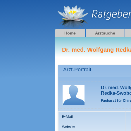
Zum
Inhalt
springen
Home
Arztsuche
Dr. med. Wolfgang Red
Arzt-Portrait
Dr. med. Wol
Redka-Swob
Facharzt für Chir
E-Mail
Website