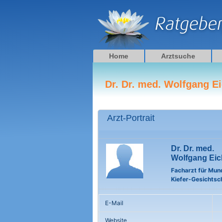
Zum
Inhalt
springen
Home
Arztsuche
Dr. Dr. med. Wolfgang E
Arzt-Portrait
Dr. Dr. med.
Wolfgang Ei
Facharzt für Mun
Kiefer-Gesichtsch
E-Mail
Website