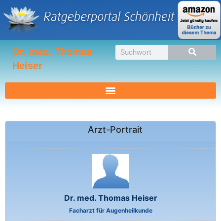
Zum
Inhalt
springen
Suche
Dr. med. Thomas
Heiser
Arzt-Portrait
Dr. med. Thomas Heiser
Facharzt für Augenheilkunde