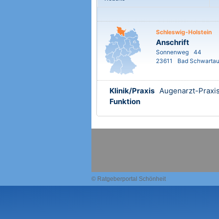
Schleswig-Holstein
Anschrift
Sonnenweg
44
23611
Bad Schwarta
Klinik/Praxis
Augenarzt-Praxi
Funktion
© Ratgeberportal Schönheit