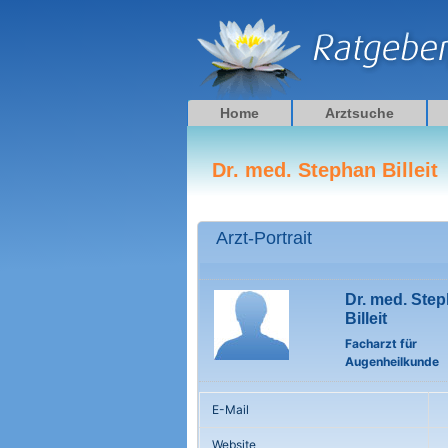
Zum
Inhalt
springen
Home
Arztsuche
Dr. med. Stephan Billeit
Arzt-Portrait
Dr. med. Ste
Billeit
Facharzt für
Augenheilkunde
E-Mail
Website