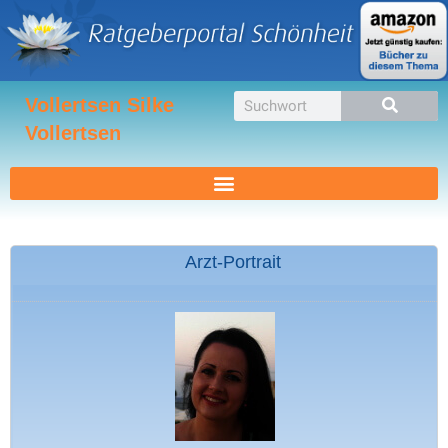
Zum
Inhalt
springen
Suche
Vollertsen Silke
Vollertsen
Arzt-Portrait