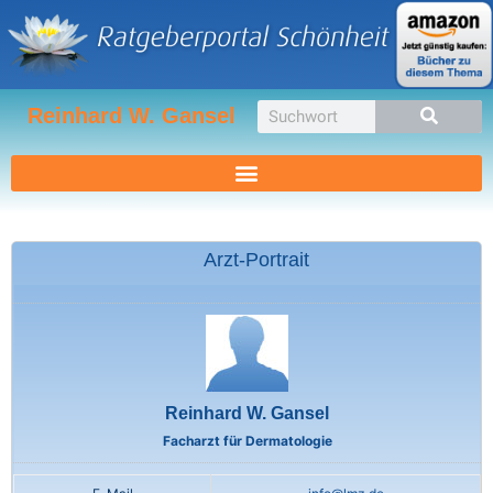
Zum
Inhalt
springen
Suche
Reinhard W. Gansel
Arzt-Portrait
Reinhard W. Gansel
Facharzt für Dermatologie