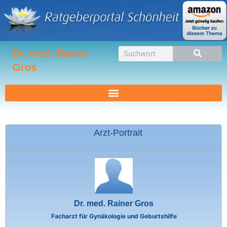
Zum
Inhalt
springen
Suche
Dr. med. Rainer
Gros
Arzt-Portrait
Dr. med. Rainer Gros
Facharzt für Gynäkologie und Geburtshilfe