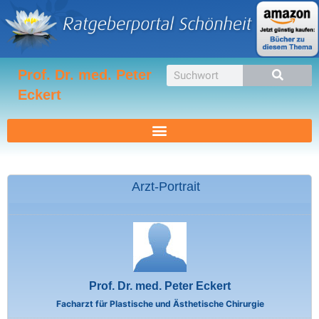
Zum
Inhalt
springen
Suche
Prof. Dr. med. Peter
Eckert
Arzt-Portrait
Prof. Dr. med. Peter Eckert
Facharzt für Plastische und Ästhetische Chirurgie