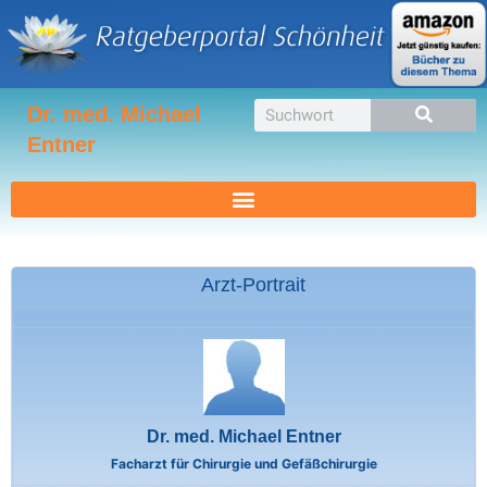
Zum
Inhalt
springen
Suche
Dr. med. Michael
Entner
Arzt-Portrait
Dr. med. Michael Entner
Facharzt für Chirurgie und Gefäßchirurgie