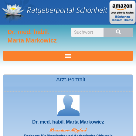
Zum
Inhalt
springen
Suche
Dr. med. habil.
Marta Markowicz
Arzt-Portrait
Dr. med. habil. Marta Markowicz
Facharzt für Plastische und Ästhetische Chirurgie