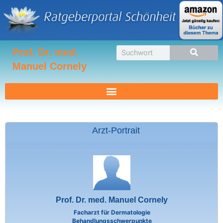
Zum
Inhalt
springen
Suche
Prof. Dr. med.
Manuel Cornely
Arzt-Portrait
Prof. Dr. med. Manuel Cornely
Facharzt für Dermatologie
Behandlungsschwerpunkte