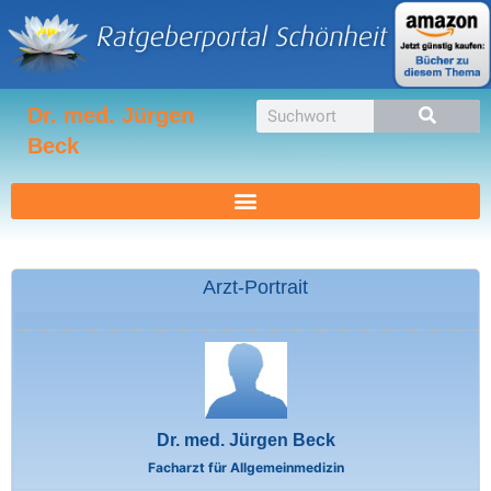
Zum
Inhalt
springen
Suche
Dr. med. Jürgen
Beck
Arzt-Portrait
Dr. med. Jürgen Beck
Facharzt für Allgemeinmedizin